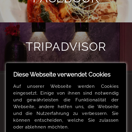
TRIPADVISOR
Diese Webseite verwendet Cookies
Auf unserer Webseite werden Cookies
KONTAKTIEREN SIE UNS
eingesetzt. Einige von ihnen sind notwendig
und gewährleisten die Funktionalität der
0211 95427555
Webseite, andere helfen uns, die Webseite
und die Nutzerfahrung zu verbessern. Sie
info@the-lox.de
können entscheiden, welche Sie zulassen
Theo-Champion-Str. 2 | 40549 Düsseldorf
oder ablehnen möchten.